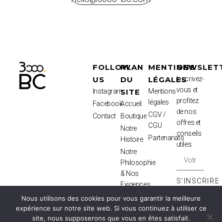
FOLLOW
PLAN
MENTIONS
NEWSLET
US
DU
LÉGALES
Inscrivez-
vous et
Instagram
SITE
Mentions
profitez
légales
Facebook
Accueil
de nos
CGV /
Contact
Boutique
offres et
CGU
Notre
conseils
Partenariats
Histoire
utiles.
Notre
Philosophie
& Nos
S'INSCRIRE
Exigences
⟶
La Nigelle
Nous utilisons des cookies pour vous garantir la meilleure
Miraculeuse
expérience sur notre site web. Si vous continuez à utiliser ce
site, nous supposerons que vous en êtes satisfait.