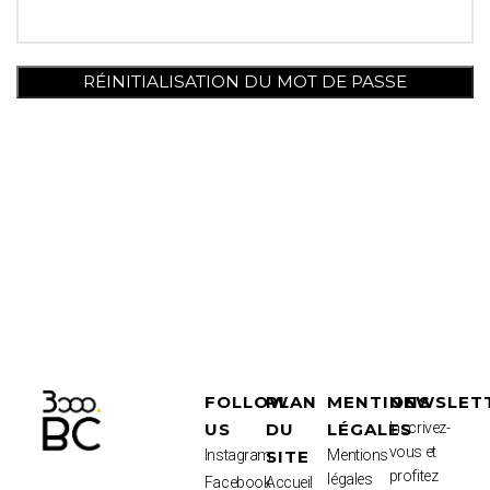
RÉINITIALISATION DU MOT DE PASSE
FOLLOW
PLAN
MENTIONS
NEWSLET
US
DU
LÉGALES
Inscrivez-
vous et
Instagram
SITE
Mentions
profitez
légales
Facebook
Accueil