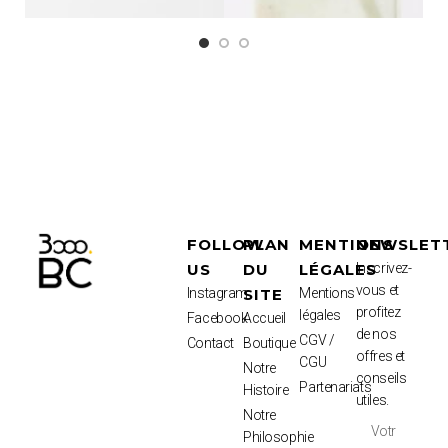
FOLLOW
PLAN
MENTIONS
NEWSLET
US
DU
LÉGALES
Inscrivez-
vous et
Instagram
SITE
Mentions
profitez
légales
Facebook
Accueil
de nos
CGV /
Contact
Boutique
offres et
CGU
Notre
conseils
Partenariats
Histoire
utiles.
Notre
Philosophie